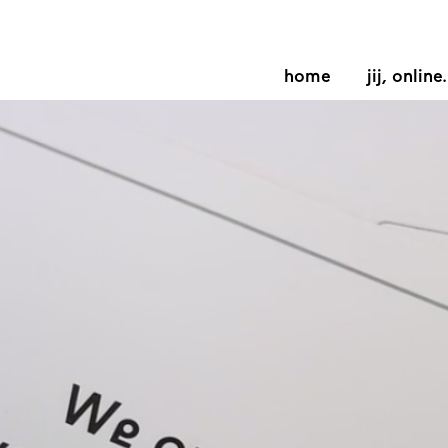
home
jij, online.