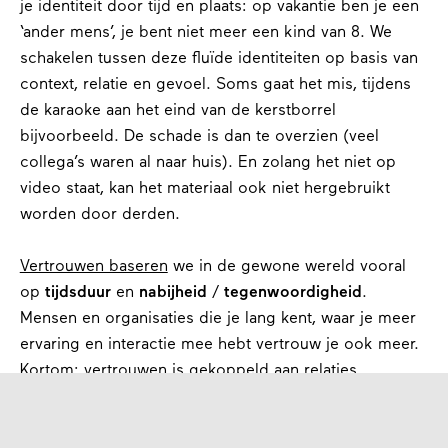
je identiteit door tijd en plaats: op vakantie ben je een
‘ander mens’, je bent niet meer een kind van 8. We
schakelen tussen deze fluïde identiteiten op basis van
context, relatie en gevoel. Soms gaat het mis, tijdens
de karaoke aan het eind van de kerstborrel
bijvoorbeeld. De schade is dan te overzien (veel
collega’s waren al naar huis). En zolang het niet op
video staat, kan het materiaal ook niet hergebruikt
worden door derden.
Vertrouwen baseren
we in de gewone wereld vooral
op
tijdsduur
en
nabijheid
/
tegenwoordigheid
.
Mensen en organisaties die je lang kent, waar je meer
ervaring en interactie mee hebt vertrouw je ook meer.
Kortom: vertrouwen is gekoppeld aan
relaties
.
Daarnaast gaat vertrouwen per definitie gepaard met
kwetsbaarheid
en
geheimhouding
. Bij mensen die je